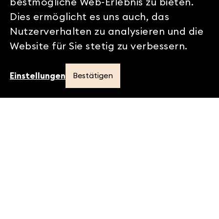
bestmögliche Web-Erlebnis zu bieten.
Dies ermöglicht es uns auch, das
Nutzerverhalten zu analysieren und die
Website für Sie stetig zu verbessern.
Eventfotos am
Einstellungen
Bestätigen
«alpnach plus»
Eventfotos am alpnach plus
Ganzen Pfad anzeigen
…
Homepage
Am Event «alpnach plus» gastierten rund